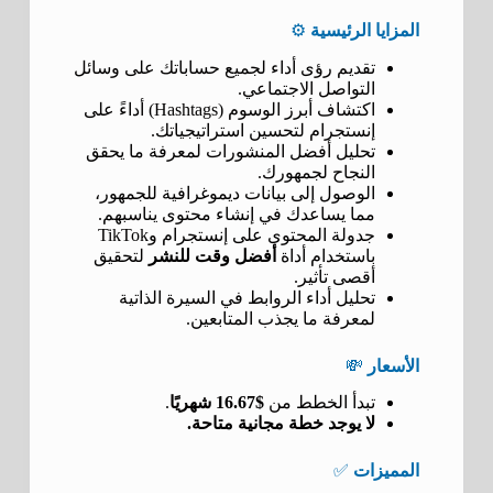
المزايا الرئيسية
⚙️
تقديم رؤى أداء لجميع حساباتك على وسائل
التواصل الاجتماعي.
اكتشاف أبرز الوسوم (Hashtags) أداءً على
إنستجرام لتحسين استراتيجياتك.
تحليل أفضل المنشورات لمعرفة ما يحقق
النجاح لجمهورك.
الوصول إلى بيانات ديموغرافية للجمهور،
مما يساعدك في إنشاء محتوى يناسبهم.
جدولة المحتوى على إنستجرام وTikTok
باستخدام أداة
أفضل وقت للنشر
لتحقيق
أقصى تأثير.
تحليل أداء الروابط في السيرة الذاتية
لمعرفة ما يجذب المتابعين.
الأسعار
💸
تبدأ الخطط من
$16.67 شهريًا
.
لا يوجد خطة مجانية متاحة.
المميزات
✅