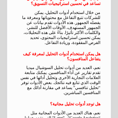
تساعد في تحسين استراتيجيات التسويق؟
من خلال استخدام أدوات التحليل، يمكن
للشركات تتبع التفاعل مع محتوياتها ومعرفة ما
يفضله الجمهور. هذه الأدوات تقدم بيانات عن
الجمهور المستهدف، الأوقات الأفضل للنشر،
والكلمات الأكثر تأثيرًا. بناءً على هذه التحليلات،
يمكن تحسين استراتيجيات المحتوى، تحديد
الفرص المفقودة، وزيادة التفاعل.
هل يمكن استخدام أدوات التحليل لمعرفة كيف
يتفاعل المنافسون؟
نعم، العديد من أدوات تحليل السوشيال ميديا
تقدم تقارير عن أداء المنافسين. يمكنك متابعة
العلامات التجارية الأخرى وتحليل أدائها في نفس
الوقت الذي تتابع فيه نتائجك. بعض الأدوات توفر
“تحليل تنافسي” يساعد في مقارنة أدائك مع
المنافسين المباشرين.
هل توجد أدوات تحليل مجانية؟
نعم، هناك العديد من الأدوات المجانية مثل
“Google Analytics” و”Later” التي تقدم خطط