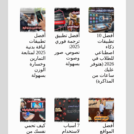
أفضل 10
أفضل تطبيق
أفضل
تطبيقات
ترجمة فوري
تطبيقات
2025:
ذكاء
لياقة بدنية
نصوص، صور
اصطناعي
2025 لمتابعة
وصوت
للطلاب في
التمارين
بسهولة
2026 (هتوفر
وخسارة
عليك
الوزن
ساعات من
بسهولة
المذاكرة)
أفضل
7 أسباب
كيف تحمي
المواقع
لاستخدام
نفسك من