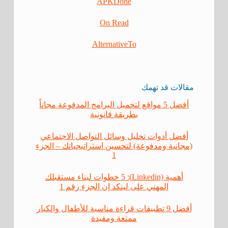
APKDone
On Read
AlternativeTo
مقالات قد تهمك
أفضل 5 مواقع لتحميل البرامج المدفوعة مجاناً
بطريقة قانونية
أفضل أدوات تحليل وسائل التواصل الاجتماعي
(مجانية ومدفوعة) لتحسين استراتيجياتك – الجزء
1
أهمية (Linkedin): 5 خطوات لبناء مستقبلك
المهني على لينكد إن الجزء رقم 1
أفضل 9 تطبيقات قراءة مناسبة للأطفال والكبار
ممتعة ومفيدة