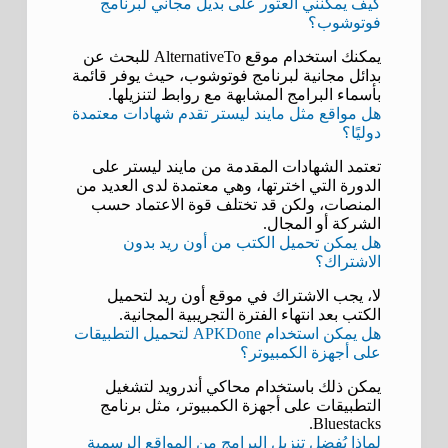
كيف يمكنني العثور على بديل مجاني لبرنامج
فوتوشوب؟
يمكنك استخدام موقع AlternativeTo للبحث عن
بدائل مجانية لبرنامج فوتوشوب، حيث يوفر قائمة
بأسماء البرامج المشابهة مع روابط لتنزيلها.
هل مواقع مثل مايند ليستر تقدم شهادات معتمدة
دوليًا؟
تعتمد الشهادات المقدمة من مايند ليستر على
الدورة التي اخترتها، وهي معتمدة لدى العديد من
المنصات، ولكن قد تختلف قوة الاعتماد حسب
الشركة أو المجال.
هل يمكن تحميل الكتب من أون ريد بدون
الاشتراك؟
لا، يجب الاشتراك في موقع أون ريد لتحميل
الكتب بعد انتهاء الفترة التجريبية المجانية.
هل يمكن استخدام APKDone لتحميل التطبيقات
على أجهزة الكمبيوتر؟
يمكن ذلك باستخدام محاكي أندرويد لتشغيل
التطبيقات على أجهزة الكمبيوتر، مثل برنامج
Bluestacks.
لماذا يُفضل تنزيل البرامج من المواقع الرسمية