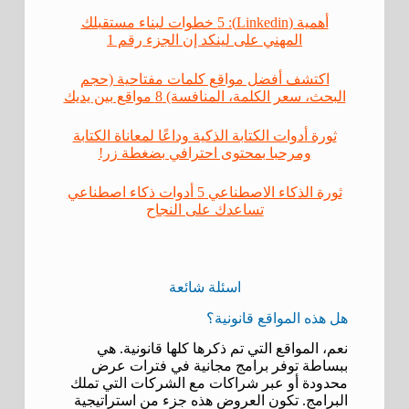
أهمية (Linkedin): 5 خطوات لبناء مستقبلك
المهني على لينكد إن الجزء رقم 1
اكتشف أفضل مواقع كلمات مفتاحية (حجم
البحث، سعر الكلمة، المنافسة) 8 مواقع بين يديك
ثورة أدوات الكتابة الذكية وداعًا لمعاناة الكتابة
ومرحبا بمحتوى احترافي بضغطة زر!
ثورة الذكاء الاصطناعي 5 أدوات ذكاء اصطناعي
تساعدك على النجاح
اسئلة شائعة
هل هذه المواقع قانونية؟
نعم، المواقع التي تم ذكرها كلها قانونية. هي
ببساطة توفر برامج مجانية في فترات عرض
محدودة أو عبر شراكات مع الشركات التي تملك
البرامج. تكون العروض هذه جزء من استراتيجية