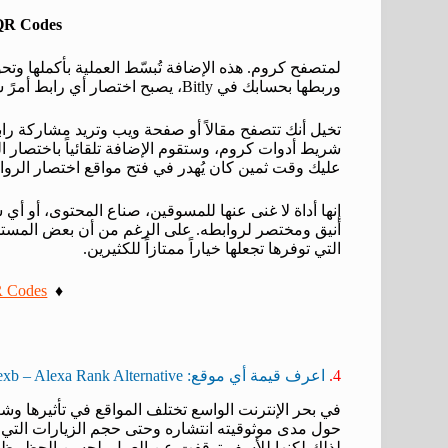
 QR Codes
لمتصفح كروم. هذه الإضافة تُبسّط العملية بأكملها وتح
وربطها بحسابك في Bitly، يصبح اختصار أي رابط أمرً سهل للغاية.
تخيل أنك تتصفح مقالاً أو صفحة ويب وتريد مشاركة راب
شريط أدوات كروم، وستقوم الإضافة تلقائياً باختصار ا
عليك وقت ثمين كان يُهدر في فتح مواقع اختصار الرواب
إنها أداة لا غنى عنها للمسوقين، صناع المحتوى، أ
أنيق ومختصر لروابطه. على الرغم من أن بعض المستخدم
التي توفرها تجعلها خياراً ممتازاً للكثيرين.
QR Codes
♦️
4.
اعرف قيمة أي موقع: Blexb – Alexa Rank Alternative
في بحر الإنترنت الواسع تختلف المواقع في تأثيرها وش
لذلك لكنها للأسف توقفت عن العمل. لحسن الحظ، ظهر