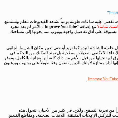
 نقضي عليه ساعات طويلة يومياً نشاهد الفيديوهات نتعلم ونستمتع.
بك تماماً؟
مع إضافة “
Improve YouTube
“، الأمر لم يعد مجرد
مسبوقة على أدق تفاصيل واجهة يوتيوب مما يحولها إلى مساحتك
يل خلفية الشاشة لتبدو كما تريد أو حتى تغيير مكان الشريط الجانبي
الإضافة لا تكتفي بتعديلات سطحية بل تمتد لتُمكنك من التحكم في
م تتخيلها من قبل. الأهم من ذلك كله، أنها مجانية بالكامل، وتوفر
نها أداة ممتازة لأولئك الذين يقضون وقتًا طويلاً على يوتيوب ويرغبون
Improve YouTub
جزأ من تجربة التصفح. ولكن، في كثير من الأحيان، تتحول هذه
للتركيز. الإعلانات المنبثقة، اللافتات الضخمة، ومقاطع الفيديو