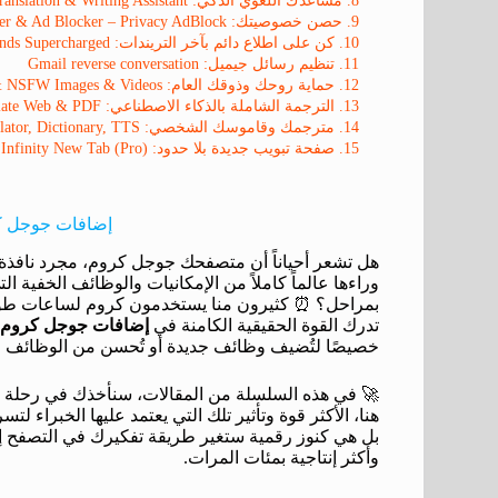
9. حصن خصوصيتك: Ghostery Tracker & Ad Blocker – Privacy AdBlock
10. كن على اطلاع دائم بآخر التريندات: Glimpse – Google Trends Supercharged
11. تنظيم رسائل جيميل: Gmail reverse conversation
12. حماية روحك وذوقك العام: HaramBlur – Blur Haram & NSFW Images & Videos
13. الترجمة الشاملة بالذكاء الاصطناعي: Immersive Translate – Translate Web & PDF
14. مترجمك وقاموسك الشخصي: ImTranslator: Translator, Dictionary, TTS
15. صفحة تبويب جديدة بلا حدود: Infinity New Tab (Pro)
إضافات جوجل كر
هل تشعر أحياناً أن متصفحك جوجل كروم، مجرد نافذة ب
وراءها عالماً كاملاً من الإمكانيات والوظائف الخفية ا
بمراحل؟ ⏰ كثيرون منا يستخدمون كروم لساعات طويلة 
تدرك القوة الحقيقية الكامنة في
إضافات جوجل كروم
خصيصًا لتُضيف وظائف جديدة أو تُحسن من الوظائف ال
🚀 في هذه السلسلة من المقالات، سنأخذك في رحلة 
هنا، الأكثر قوة وتأثير تلك التي يعتمد عليها الخبراء 
بل هي كنوز رقمية ستغير طريقة تفكيرك في التصفح إل
وأكثر إنتاجية بمئات المرات.