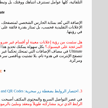
التلقائية، كلها عوامل تستنزف انتباهك ووقتك، بل وتبطئ
ate
الإضافة التي تُعد بمثابة الحارس الشخصي لمتصفحك، ل
الإعلانات التقليدية فحسب، بل تمتاز بقدرة فائقة على 
في رؤيتها.
هل سئمت من رؤية إعلانات معينة أو أقسام غير ضرورية 
المزعجة على فيسبوك؟
Ultimate في مصاف الإضافات التي تمنحك تحكما
تتصفح الإنترنت في هدوء تام، بلا تشتيت وبأقصى سرعة
ومركزة.
te
♦️
3.
اختصار الروابط بضغطة زر سحرية: Bitly | Short links and QR Codes
في عصر التواصل السريع والمحتوى المكثف أصبحت مشا
الرابط الذي تريد مشاركته طويلاً ومعقد ومليئ بالرموز