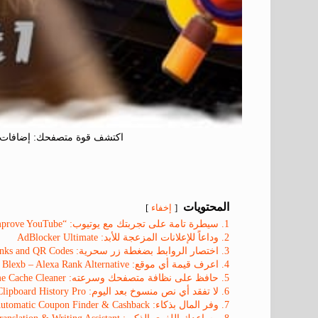
اكتشف قوة متصفحك: إضافات جو
المحتويات
إخفاء
1. سيطرة تامة على تجربتك مع يوتيوب: “Improve YouTube”
2. وداعاً للإعلانات المزعجة للأبد: AdBlocker Ultimate
3. اختصار الروابط بضغطة زر سحرية: Bitly | Short links and QR Codes
4. اعرف قيمة أي موقع: Blexb – Alexa Rank Alternative
5. حافظ على نظافة متصفحك وسرعته: Clean Master: the best Chrome Cache Cleaner
6. لا تفقد أي نص منسوخ بعد اليوم: Clipboard Manager and Text Expander – Clipboard History Pro
7. وفر المال بذكاء: Coupert – Automatic Coupon Finder & Cashback
8. مساعدك اللغوي الذكي: Ddict: AI Translation & Writing Assistant