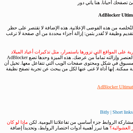
 تصفحك أحياناً. هنا يأتي دور
AdBlocker Ultim
تُخلصه من هذه الفوضى الإعلانية. هذه الإضافة لا تقتصر على حظر
تقديم وظيفة لا تُقدر بثمن: إزالة أجزاء محددة من أي صفحة لا ترغب
على المواقع التي تزورها باستمرار، مثل تذكيرات أعياد الميلاد
بكل سهولة يمكنك تحديد هذا العنصر وإزالته تماماً من عرضك. هذه الميزة وحدها تضع AdBlocker
ً غير مسبوق في شكل ومحتوى صفحات الويب التي تتفاعل معها. تخيل أن
 ممكنة. إنها أداة لا غنى عنها لكل من يبحث عن تجربة تصفح نظيفة
AdBlocker Ultima
ركة الروابط جزء أساسي من تفاعلاتنا اليومية. لكن
ماذا لو كان
 العشوائية؟
هنا تبرز أهمية أدوات اختصار الروابط، وتحديداً إضافة