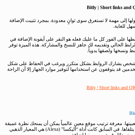
Bitly | Short links and
ولها إلى مهمة لا تستغرق سوى ثوانٍ معدودة. بمجرد تثبيت الإضافة
طها على الفور كل ما عليك فعله هو النقر على أيقونة الإضافة في
لرابط الحالي وتقديمه لك جاهز للنسخ والمشاركة. هذه الميزة توفر
ط ونسخها ولصقها يدوياً.
و أي شخص يشارك الروابط بشكل متكرر ويرغب في الحفاظ على شكل
ين قد يتوقفون عن استخدامها لتوفير موارد الجهاز إلا أن الراحة
Bitly | Short links and 
عبيتها. معرفة ترتيب موقع معين عالمياً يمكن أن يمنحك نظرة عميقة
حول مدى موثوقيته انتشاره وحتى حجم الزيارات التي يتلقاها. في السابق كانت أداة “أليكسا” (Alexa) هي المعيار الذهبي
ت بدائل قوية، ومن بينها إضافة