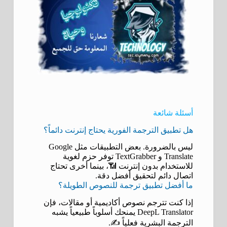
أسئلة شائعة
هل تطبيق الترجمة الفورية يحتاج إنترنت دائماً؟
ليس بالضرورة. بعض التطبيقات مثل Google
Translate و TextGrabber توفر حزم لغوية
للاستخدام بدون إنترنت 📶، بينما أخرى تحتاج
اتصال دائم لتحقيق أفضل دقة.
ما أفضل تطبيق ترجمة للنصوص الطويلة؟
إذا كنت تترجم نصوص أكاديمية أو مقالات، فإن
DeepL Translator يمنحك أسلوباً طبيعياً يشبه
الترجمة البشرية فعلياً ✍️.