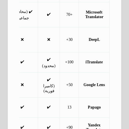
✔️ (محادثات
Microsoft
✔️
+70
Translator
جماعية)
❌
❌
30+
DeepL
✔️
✔️
100+
iTranslate
(محدود)
✔️
❌
50+
Google Lens
(كاميرا
فورية)
✔️
✔️
13
Papago
Yandex
✔️
✔️
90+