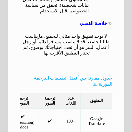
بيانات شخصية)، تحقق من سياسة
الخصوصية قبل الاستخدام.
✨
خلاصة القسم:
لا يوجد تطبيق واحد مثالي للجميع. ما يناسب
طالباً جامعياً قد لا يناسب مسافراً دائماً أو رجل
أعمال. السر هو أن تحدد احتياجاتك بوضوح، ثم
تختار التطبيق الأقرب لها.
جدول مقارنة بين أفضل تطبيقات الترجمة
الفورية 📊
عدد
ترجمة
ترجمة
ب
التطبيق
اللغات
الصور
الصوت
إن
✔️
✔️
Google
✔️
+100
(Conversation
ح
Translate
Mode)
ل