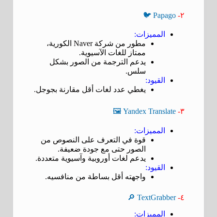
Papago 🐦
٢-
المميزات:
مطور من شركة Naver الكورية،
ممتاز للغات الآسيوية.
يدعم الترجمة من الصور بشكل
سلس.
القيود:
يغطي عدد لغات أقل مقارنة بجوجل.
Yandex Translate 🖼️
٣-
المميزات:
قوة في التعرف على النصوص من
الصور حتى مع جودة ضعيفة.
يدعم لغات أوروبية وآسيوية متعددة.
القيود:
واجهته أقل بساطة من منافسيه.
TextGrabber 🔎
٤-
المميزات: