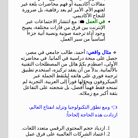
مقالات أكاديمية أو فهم محاضرات بلغة غير
لغتهم الأم. الأمر لم يعد رفاهية، بل ضرورة
للنجاح الأكاديمي.
في العمل
💼: مع انتشار الاجتماعات عبر
الإنترنت بين فرق من قارات مختلفة، يصبح
وجود أداة ترجمة صوتية ونصية آنية جزءاً
أساسياً من سير العمل.
🔹
مثال واقعي:
أحمد، طالب جامعي في مصر،
حصل على منحة دراسية في ألمانيا. في محاضرته
الأولى، اصطدم بكمّ هائل من المصطلحات التقنية
بالألمانية. بدلاً من أن يفقد تركيزه، استخدم تطبيق
ترجمة فوري على هاتفه ليلتقط الجملة عبر
الميكروفون ويحوّلها فوراً إلى العربية. التجربة لم
تمنحه فقط فهماً أفضل، بل شجعته على التفاعل
بثقة أكبر مع زملائه.
👈 ومع تطوّر التكنولوجيا وتزايد انفتاح العالم،
ازدادت هذه الحاجة إلحاحاً:
ازدياد حجم المحتوى الرقمي متعدد اللغات.
اعتماد الشركات العالمية على فرق عمل