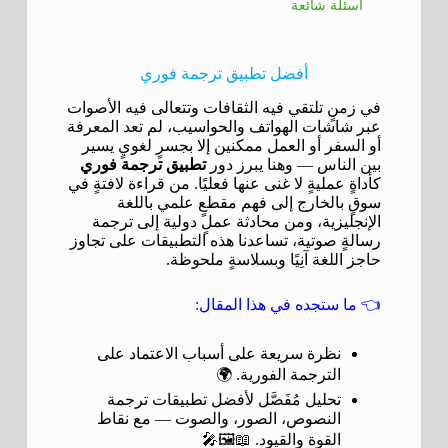
أسئلة شائعة
أفضل تطبيق ترجمة فوري
في زمنٍ تلتقي فيه الثقافات وتتعالى فيه الأصوات
عبر شاشات الهواتف والحواسيب، لم تعد المعرفة
أو السفر أو العمل ممكنين إلا بجسرٍ لغويٍ يسير
بين الناس — وهنا يبرز دور
تطبيق ترجمة فوري
كأداةٍ عمليةٍ لا غنى عنها فعليًا. من قراءة لافتةٍ في
سوقٍ بالخارج إلى فهم مقطعٍ علمي باللغة
الإنجليزية، ومن محادثة عملٍ دولية إلى ترجمة
رسالةٍ صوتية، تساعدنا هذه التطبيقات على تجاوز
حاجز اللغة آنِيًا وبسلاسةٍ ملحوظة.
👈 ما ستجده في هذا المقال:
نظرة سريعة على أسباب الاعتماد على
الترجمة الفورية. 🌍
تحليل مُفَصَّل لأفضل تطبيقات ترجمة
النصوص، الصور، والصوت — مع نقاط
القوة والقيود. 📖🖼️🎤