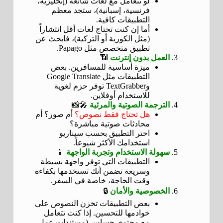
لو تتعامل مع لغات شائعة (إنجليزية،
فرنسية، إسبانية)، ستجد معظم
التطبيقات كافية.
أما إن كنت تحتاج لغات أقل انتشاراً
(مثل الكورية أو التركية)، فابحث عن
تطبيق متخصص مثل Papago.
العمل بدون إنترنت
📶
ميزة أساسية للمسافرين. بعض
التطبيقات مثل Google Translate
وTextGrabber توفر حزم لغوية
للاستخدام أوفلاين.
الترجمة الصوتية والمرئية
🎤📸
هل تحتاج فقط نصوص؟
أم صور؟ أم
محادثات صوتية مباشرة؟
اختر التطبيق بحسب سيناريو
استخدامك الأكثر شيوعاً.
سهولة الاستخدام وتجربة الواجهة
📱
التطبيقات التي توفر واجهة بسيطة
وسريعة تضمن أنك تستخدمها بكفاءة
وقت الحاجة، خاصة في السفر.
الخصوصية والأمان
🔒
بعض التطبيقات تخزن النصوص على
خوادمها للتحسين. إذا كنت تتعامل
مع محتوى حساس (مستندات عمل،