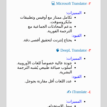
Microsoft Translator 💻
٢-
المميزات:
تكامل ممتاز مع أوفيس وتطبيقات
مايكروسوفت.
يدعم المحادثات الجماعية مع
الترجمة الفورية.
القيود:
يحتاج إنترنت لتحقيق أقصى دقة.
DeepL Translator 🧠
٣-
المميزات:
جودة عالية خصوصاً للغات الأوروبية.
أسلوب صياغة طبيعي يُشبه الترجمة
البشرية.
القيود:
عدد اللغات أقل مقارنة بجوجل.
iTranslate ✍️
٤-
المميزات:
سهل الاستخدام.