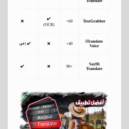
Translate
✔️
❌
60+
TextGrabber
(
(OCR)
ال
iTranslate
✔️ (فوري)
❌
40+
Voice
SayHi
✔️
❌
+90
Translate