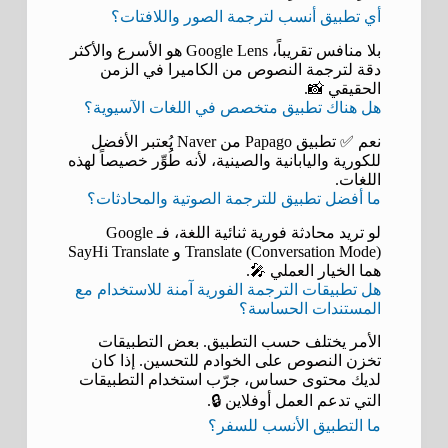
أي تطبيق أنسب لترجمة الصور واللافتات؟
بلا منافس تقريباً، Google Lens هو الأسرع والأكثر
دقة لترجمة النصوص من الكاميرا في الزمن
الحقيقي 📸.
هل هناك تطبيق متخصص في اللغات الآسيوية؟
نعم ✅ تطبيق Papago من Naver يُعتبر الأفضل
للكورية واليابانية والصينية، لأنه طُوِّر خصيصاً لهذه
اللغات.
ما أفضل تطبيق للترجمة الصوتية والمحادثات؟
لو تريد محادثة فورية ثنائية اللغة، فـ Google
Translate (Conversation Mode) و SayHi Translate
هما الخيار العملي 🎤.
هل تطبيقات الترجمة الفورية آمنة للاستخدام مع
المستندات الحساسة؟
الأمر يختلف حسب التطبيق. بعض التطبيقات
تخزن النصوص على الخوادم للتحسين. إذا كان
لديك محتوى حساس، جرّب استخدام التطبيقات
التي تدعم العمل أوفلاين 🔒.
ما التطبيق الأنسب للسفر؟