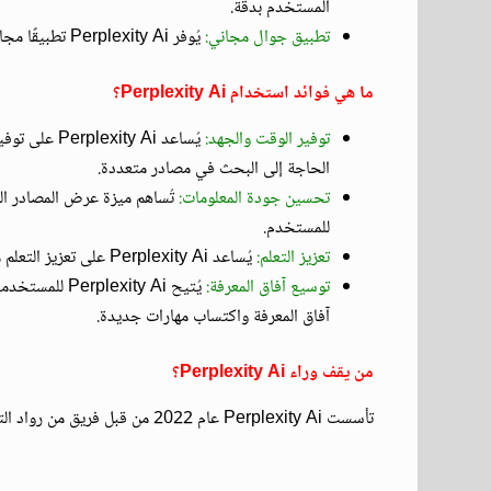
المستخدم بدقة.
تطبيق جوال مجاني:
يُوفر Perplexity Ai تطبيقًا مجانيًا للهواتف الذكية يُتيح الوصول إلى إمكانياته من أي مكان.
ما هي فوائد استخدام Perplexity Ai؟
توفير الوقت والجهد:
يُساعد y Ai
الحاجة إلى البحث في مصادر متعددة.
تحسين جودة المعلومات:
تُساهم ميزة عرض المصادر الم
للمستخدم.
تعزيز التعلم:
يُساعد Perplexity Ai على تعزيز التعلم من خلال تقديم إجابات مُفصّلة تُحفز الفهم وتُشجع على الاستكشاف.
توسيع آفاق المعرفة:
يُتيح xity Ai
آفاق المعرفة واكتساب مهارات جديدة.
من يقف وراء Perplexity Ai؟
تأسست Perplexity Ai عام 2022 من قبل فريق من رواد التكنولوجيا والذكاء الاصطناعي بقيادة