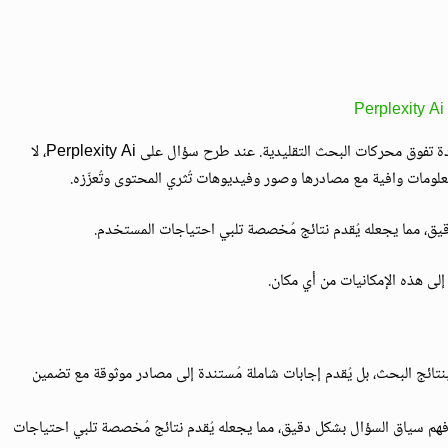
Perplexity Ai
يُعد Perplexity Ai بمثابة محرك بحث ذكي يقدم تجربة فريدة تفوق محركات البحث التقليدية. عند طرح سؤال على Perplexity Ai، لا
علومات وافية مع مصادرها وصور وفيديوهات تُثري المحتوى وتُعزّزه.
ق، مما يجعله يُقدم نتائج مُخصصة تلبي احتياجات المستخدم.
 إلى هذه الإمكانيات من أي مكان.
Perpl بعرض قائمة بنتائج البحث، بل يُقدم إجابات شاملة مُستندة إلى مصادر موثوقة مع تضمين
Perpl بقدرته على فهم سياق السؤال بشكل دقيق، مما يجعله يُقدم نتائج مُخصصة تلبي احتياجات