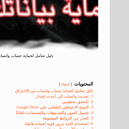
دليل شامل لحماية حساب واتساب من الاختراق 10 خطوات
المحتويات
إخفاء
دليل شامل لحماية حساب واتساب من الاختراق
1. تحديث واتساب إلى أحدث إصدار
2. التحقق بخطوتين
3. النسخ الاحتياطي التلقائي على Google Drive
4. تحميل الصور والفيديوهات والمستندات تلقائيًا
5. الحذر من الروابط المشبوهة
6. استخدام كلمة مرور قوية لحماية هاتفك
7. مراجعة الأجهزة المرتبطة بحسابك