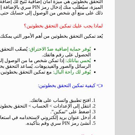
التحقق بخطوتين هي ميزة أمان إضافية تُتيح لك إضافة
الميزة، سيُطلب منك إدخ
ذلك على منع أي شخص من الوصول إلى حسابك حتى لو
لماذا يجب عليك تمكين التحقق بخطوتين؟
يُعد تمكين التحقق بخطوتين من أهم الأمور التي يمكنك
يُوفر حماية إضافية ضدّ الاختراق:
يُصعّب التحقق
الحصول على رقم هاتفك.
يُحمي بياناتك:
إذا تمكن شخص ما من الوصول إلى 
الرسائل والصور والفيديوهات. يُساعد التحقق بخ
يُوفر لك راحة البال:
مع تمكين التحقق بخطوتين، 
👈
كيفية تمكين التحقق بخطوتين:
افتح تطبيق واتساب على هاتفك.
انتقل إلى الإعدادات > الحساب > التحقق بخطوتي
اضغط على “تمكين”.
أدخل عنوان بريد إلكتروني لاستخدامه في استع
أنشئ رمز PIN سري وقم بتأكيده.