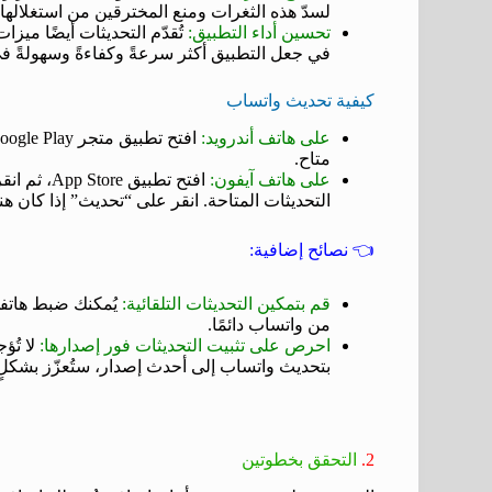
لسدّ هذه الثغرات ومنع المخترقين من استغلاله
تحسين أداء التطبيق:
تُقدّم التحديثات أيضًا ميز
في جعل التطبيق أكثر سرعةً وكفاءةً وسهولةً في
كيفية تحديث واتساب
على هاتف أندرويد:
متاح.
على هاتف آيفون:
افتح تطبي
التحديثات المتاحة. انقر على “تحديث” إذا كان ه
👈 نصائح إضافية:
قم بتمكين التحديثات التلقائية:
يُمكنك ضبط هاتفك
من واتساب دائمًا.
احرص على تثبيت التحديثات فور إصدارها:
لا تُؤ
بتحديث واتساب إلى أحدث إصدار، ستُعزّز بشكلٍ 
2.
التحقق بخطوتين