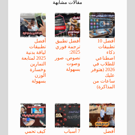
مقالات مشابهة
أفضل 10
أفضل تطبيق
أفضل
تطبيقات
ترجمة فوري
تطبيقات
2025:
ذكاء
لياقة بدنية
نصوص، صور
اصطناعي
2025 لمتابعة
وصوت
للطلاب في
التمارين
بسهولة
2026 (هتوفر
وخسارة
عليك
الوزن
ساعات من
بسهولة
المذاكرة)
أفضل
7 أسباب
كيف تحمي