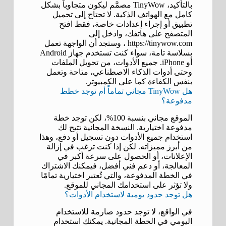
بالتأكيد، TinyWow مصمَّم ليكون متجاوباً بشكل
كامل مع الهواتف الذكية. لا تحتاج إلى تحميل
تطبيق أو إجراء إعدادات خاصة، فقط افتح
المتصفح على هاتفك، وادخل إلى
https://tinywow.com ، وستجد أن الواجهة تعمل
بسلاسة تامة، سواء كنت تستخدم جهاز Android
أو iPhone. جميع الأدوات، من تحويل الملفات
وحتى أدوات الذكاء الاصطناعي، متاحة وتعمل
بنفس الكفاءة كما على الكمبيوتر.
هل TinyWow مجاني تماماً أم توجد خطط
مدفوعة؟
الموقع مجاني بنسبة 100%، لكن توجد خطة
مدفوعة اختيارية. النسخة المجانية تتيح لك
استخدام جميع الأدوات دون تسجيل أو دفع، وهذا
من أبرز مميزاته. لكن إذا كنت ترغب في إزالة
الإعلانات، أو الحصول على سرعة أكبر في
المعالجة، أو دعم فني أفضل، فيمكنك الاشتراك
في الخطة المدفوعة، والتي تُعتبر اختيارية تمامًا
ولا تؤثر على استخدامك المجاني للموقع.
هل توجد حدود يومية لاستخدام الأدوات؟
في الواقع، لا توجد حدود صارمة للاستخدام
اليومي في الخطة المجانية. يمكنك استخدام