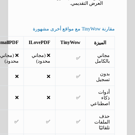
العرض التقديمي.
مقارنة TinyWow مع مواقع أخرى مشهورة
SmallPDF
ILovePDF
TinyWow
الميزة
مجاني
❌ (مجاني
❌ (مجاني
✅
بالكامل
محدود)
محدود)
بدون
❌
❌
✅
تسجيل
أدوات
❌
❌
✅
ذكاء
اصطناعي
حذف
✅
✅
✅
الملفات
تلقائيًا